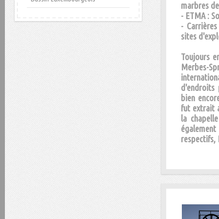
marbres de 
- ETMA : So
- Carrière
sites d'exp
Toujours en
Merbes-Spr
internatio
d'endroits
bien encor
fut extrait 
la chapell
également
respectifs,