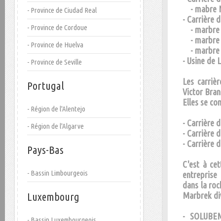
- mabre N
- Province de Ciudad Real
- Carrière d
- Province de Cordoue
- marbre G
- marbre 
- Province de Huelva
- marbre G
- Usine de 
- Province de Seville
Les carriè
Portugal
Victor Bran
Elles se co
- Région de l'Alentejo
- Carrière 
- Région de l'Algarve
- Carrière 
- Carrière d
Pays-Bas
C'est à ce
- Bassin Limbourgeois
entreprise
dans la ro
Luxembourg
Marbrek div
- SOLUBEM
- Bassin Luxembourgeois