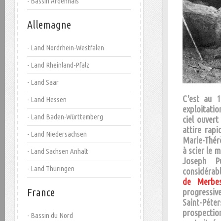
- Bassin Ardennais
Allemagne
- Land Nordrhein-Westfalen
- Land Rheinland-Pfalz
- Land Saar
C'est au 1
- Land Hessen
exploitatio
- Land Baden-Württemberg
ciel ouvert
attire rapi
- Land Niedersachsen
Marie-Thérè
à scier le 
- Land Sachsen Anhalt
Joseph Pu
- Land Thüringen
considérabl
de Merbe
France
progressiv
Saint-Péte
prospectio
- Bassin du Nord