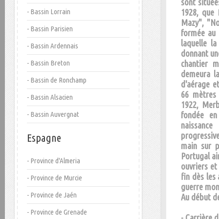
sont située
- Bassin Lorrain
1928, que 
Mazy", "Noi
- Bassin Parisien
formée au C
laquelle l
- Bassin Ardennais
donnant une
- Bassin Breton
chantier m
demeura la
- Bassin de Ronchamp
d'aérage et
66 mètres 
- Bassin Alsacien
1922, Merb
- Bassin Auvergnat
fondée en
naissanc
progressiv
Espagne
main sur p
Portugal ai
- Province d'Almeria
ouvriers e
fin dès les
- Province de Murcie
guerre mond
- Province de Jaén
Au début d
- Province de Grenade
- Carrière 