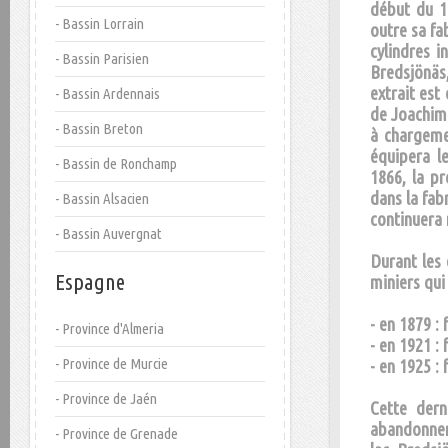
début du 1
- Bassin Lorrain
outre sa fa
cylindres i
- Bassin Parisien
Bredsjönäs
extrait est
- Bassin Ardennais
de Joachim 
- Bassin Breton
à chargeme
équipera l
- Bassin de Ronchamp
1866, la p
dans la fab
- Bassin Alsacien
continuera 
- Bassin Auvergnat
Durant les 
Espagne
miniers qui 
- en 1879 :
- Province d'Almeria
- en 1921 :
- Province de Murcie
- en 1925 :
- Province de Jaén
Cette dern
abandonner 
- Province de Grenade