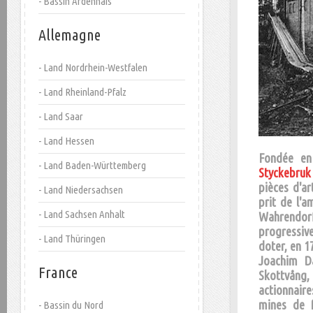
- Bassin Ardennais
Allemagne
- Land Nordrhein-Westfalen
- Land Rheinland-Pfalz
- Land Saar
- Land Hessen
Fondée en
- Land Baden-Württemberg
Styckebruk
pièces d'ar
- Land Niedersachsen
prit de l'a
- Land Sachsen Anhalt
Wahrendorff
progressive
- Land Thüringen
doter, en 1
Joachim Da
France
Skottvång,
actionnair
mines de f
- Bassin du Nord