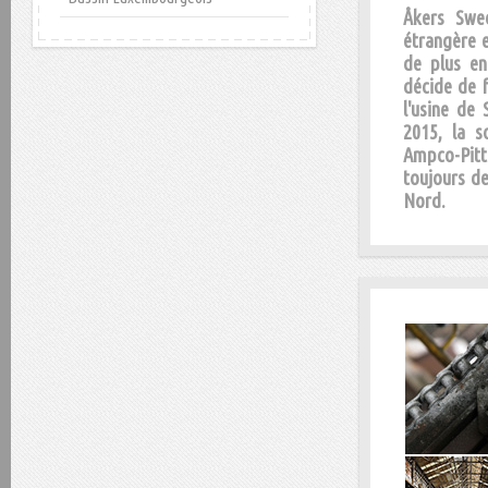
Åkers Swed
étrangère e
de plus en
décide de 
l'usine de
2015, la s
Ampco-Pitt
toujours d
Nord.